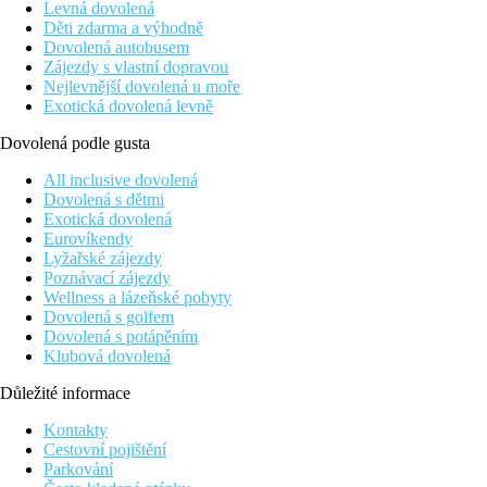
Levná dovolená
Děti zdarma a výhodně
Dovolená autobusem
Zájezdy s vlastní dopravou
Nejlevnější dovolená u moře
Exotická dovolená levně
Dovolená podle gusta
All inclusive dovolená
Dovolená s dětmi
Exotická dovolená
Eurovíkendy
Lyžařské zájezdy
Poznávací zájezdy
Wellness a lázeňské pobyty
Dovolená s golfem
Dovolená s potápěním
Klubová dovolená
Důležité informace
Kontakty
Cestovní pojištění
Parkování