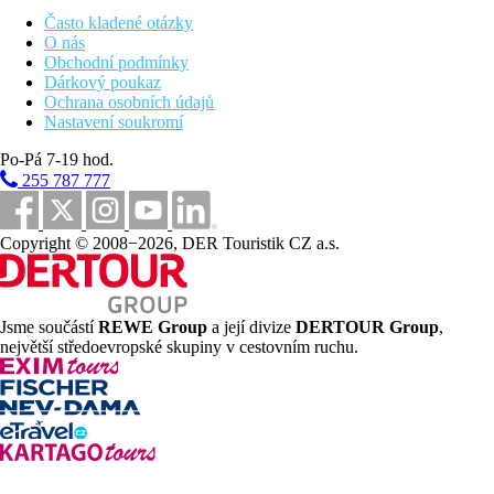
metropole. Návštěva unikátního parku se sochami
Gustava
Často kladené otázky
Vigelanda
. Transfer na letiště a odlet zpět do Prahy (s
O nás
přestupem).
Obchodní podmínky
Dárkový poukaz
Cena zahrnuje
Ochrana osobních údajů
- leteckou přepravu Praha – Stavanger a Oslo – Praha s možným
Nastavení soukromí
přestupem včetně odbaveného zavazadla
- letištní taxy a další poplatky
Po-Pá 7-19 hod.
- 7 nocí ve 2lůžkovém pokoji v hotelech se snídaní
255 787 777
- transfer letiště – hotel – letiště
- dopravu soukromým transferem dle programu (vyjma pěšího
programu ve městech)
Copyright © 2008−2026, DER Touristik CZ a.s.
- trajekty dle programu
- výlet na Preikestolen 2. den zájezdu
- výjezd a permit na horu Dalsnibba
- služby česky mluvícího průvodce
Jsme součástí
REWE Group
a její divize
DERTOUR Group
,
největší středoevropské skupiny v cestovním ruchu.
Cena nezahrnuje
- pojištění
- vstupy (řeší se na místě dle preferencí klienta, platí se kartou,
cca 900 NOK)
PŘÍKLADY DALŠÍHO VSTUPNÉHO:
*ceny jsou orientační, některé vstupy lze zakoupit v cenově