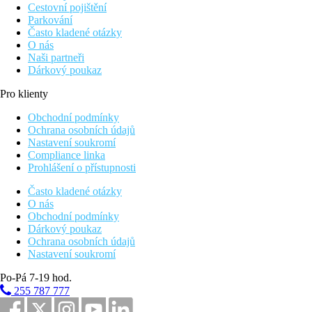
Cestovní pojištění
Parkování
Často kladené otázky
O nás
Naši partneři
Dárkový poukaz
Pro klienty
Obchodní podmínky
Ochrana osobních údajů
Nastavení soukromí
Compliance linka
Prohlášení o přístupnosti
Často kladené otázky
O nás
Obchodní podmínky
Dárkový poukaz
Ochrana osobních údajů
Nastavení soukromí
Po-Pá 7-19 hod.
255 787 777