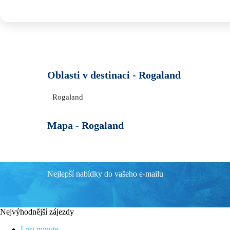
Oblasti v destinaci -
Rogaland
Rogaland
Mapa -
Rogaland
Nejlepší nabídky do vašeho e-mailu
Nejvýhodnější zájezdy
Last minute