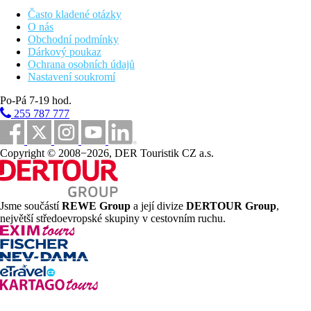
Často kladené otázky
O nás
Obchodní podmínky
Dárkový poukaz
Ochrana osobních údajů
Nastavení soukromí
Po-Pá 7-19 hod.
255 787 777
Copyright © 2008−2026, DER Touristik CZ a.s.
Jsme součástí
REWE Group
a její divize
DERTOUR Group
,
největší středoevropské skupiny v cestovním ruchu.