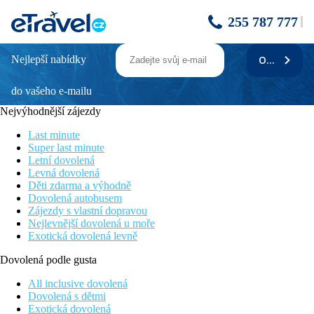
255 787 777
Nejlepší nabídky
ODEBÍRAT
ART
do vašeho e-mailu
Poloha
Nejvýhodnější zájezdy
Hotel se nachází v samém srdci největšího města Dolního Slezka
- Wroclawi (cca 60 km od hranice s ČR). V blízkosti historická
Last minute
čtvrť Ostrów Tumski a slavné panoráma Racławice. Na náměstí
Super last minute
Market Square a jeho okolí, vzdáleném pouhých 150 metrů, je
Letní dovolená
více než sto restaurací a klubů
Levná dovolená
Děti zdarma a výhodně
Popis hotelu
Dovolená autobusem
Zájezdy s vlastní dopravou
Mezi vybavení hotelu patří recepce, restaurace a kavárna, bar,
Nejlevnější dovolená u moře
Wi-Fi, podzemní garáž a monitorované parkoviště
Exotická dovolená levně
Popis pokoje
Dovolená podle gusta
Pokoje jsou vybaveny vlastním sociálním zařízením, TV, Wi-Fi,
All inclusive dovolená
minibarem a trezorem.
Dovolená s dětmi
Exotická dovolená