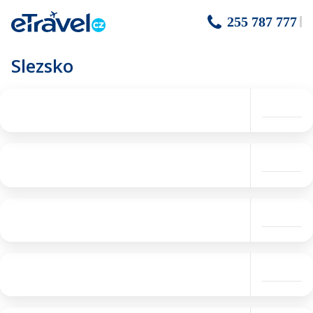
255 787 777
Slezsko