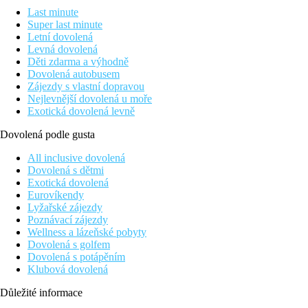
Last minute
Super last minute
Letní dovolená
Levná dovolená
Děti zdarma a výhodně
Dovolená autobusem
Zájezdy s vlastní dopravou
Nejlevnější dovolená u moře
Exotická dovolená levně
Dovolená podle gusta
All inclusive dovolená
Dovolená s dětmi
Exotická dovolená
Eurovíkendy
Lyžařské zájezdy
Poznávací zájezdy
Wellness a lázeňské pobyty
Dovolená s golfem
Dovolená s potápěním
Klubová dovolená
Důležité informace