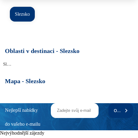
Slezsko
Oblasti v destinaci -
Slezsko
Slezsko
Mapa -
Slezsko
Nejlepší nabídky
ODEBÍRAT
do vašeho e-mailu
Nejvýhodnější zájezdy