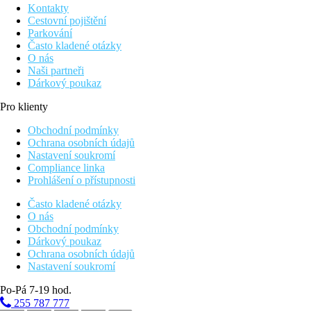
Kontakty
Cestovní pojištění
Parkování
Často kladené otázky
O nás
Naši partneři
Dárkový poukaz
Pro klienty
Obchodní podmínky
Ochrana osobních údajů
Nastavení soukromí
Compliance linka
Prohlášení o přístupnosti
Často kladené otázky
O nás
Obchodní podmínky
Dárkový poukaz
Ochrana osobních údajů
Nastavení soukromí
Po-Pá 7-19 hod.
255 787 777