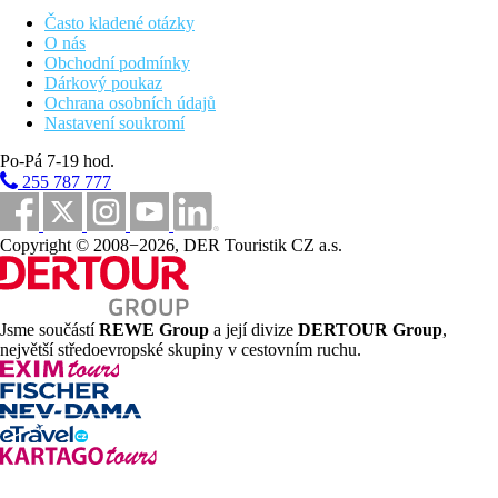
45 km
Často kladené otázky
Vzdálenost od nejbližšího letiště
O nás
Obchodní podmínky
3,8 km
Dárkový poukaz
Golfové hřiště
Ochrana osobních údajů
Nastavení soukromí
300 m
Vlakové nádraží
Po-Pá 7-19 hod.
255 787 777
0 m
Centrum města
Copyright © 2008−2026, DER Touristik CZ a.s.
19 km
Jezero
Bazény
Jsme součástí
REWE Group
a její divize
DERTOUR Group
,
největší středoevropské skupiny v cestovním ruchu.
Bazén s možností vyhřívání
Fotogalerie