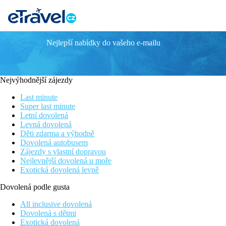
Nejlepší nabídky do vašeho e-mailu
St. George Lycabettus Lifestyle
Atraktivní poloha u centra města
Dechberoucí výhled do okolí
Nejvýhodnější zájezdy
Komfortní klimatizované pokoje
Terasa s bazénem
Last minute
Wi-Fi připojení k internetu
Super last minute
Letní dovolená
Obecný popis:
Levná dovolená
Z hotelu se můžete dostat k následujícím turistickým zajímav
Děti zdarma a výhodně
stanoviště taxi a také autobusová zastávka. Mezinárodní letiště 
Dovolená autobusem
Zájezdy s vlastní dopravou
Vybavení:
Nejlevnější dovolená u moře
Tento 7podlažní hotelSt. George Lycabettus Lifestyle, naposledy
Exotická dovolená levně
blaho hostů se stará restaurace (klimatizovaná). Den plný zážit
zdarma. Pokojový servis, služba praní prádla, služba žehlení prád
Dovolená podle gusta
Bazén:
All inclusive dovolená
K venkovnímu vybavení hotelu patří bazén se sladkou vodou (s ot
Dovolená s dětmi
Exotická dovolená