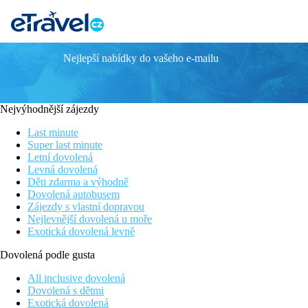
Nejlepší nabídky do vašeho e-mailu
Cavo Marelia ex. Argo
Přímo u krásných pláží v zátoce Amoopi
Hotel po rekonstrukci 2025
Nejvýhodnější zájezdy
Pro milovníky nádherného koupání a odpočinkové dovolené
Wi-Fi v prostoru recepce (zdarma)
Last minute
Nový Infinity bazén
Super last minute
Letní dovolená
Poloha
Levná dovolená
Děti zdarma a výhodně
Příjemný hotel v menším turistickém středisku cca 7 km od hlav
Dovolená autobusem
Zájezdy s vlastní dopravou
Vybavení
Nejlevnější dovolená u moře
Exotická dovolená levně
Hotelový komplex v rozlehlé zahradě, hlavní budova a tři vedlejš
Dovolená podle gusta
Pokoje
Dvoulůžkový pokoj, Výhled moře:
koupelna/WC, individuální k
All inclusive dovolená
Dovolená s dětmi
Ostatní typy pokojů
(pokud není uvedeno jinak, mají pokoje v
Exotická dovolená