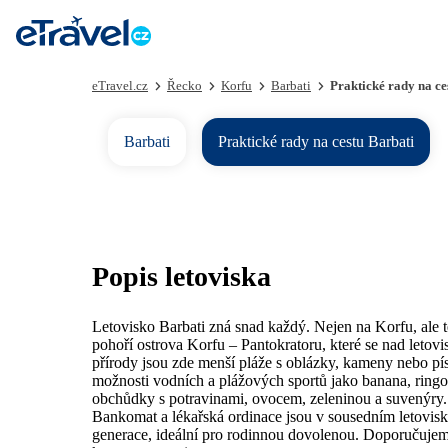
eTravel.cz
Řecko
Korfu
Barbati
Praktické rady na ce
Barbati
Praktické rady na cestu Barbati
Popis letoviska
Letovisko Barbati zná snad každý. Nejen na Korfu, ale 
pohoří ostrova Korfu – Pantokratoru, které se nad letov
přírody jsou zde menší pláže s oblázky, kameny nebo pí
možnosti vodních a plážových sportů jako banana, ringo, 
obchůdky s potravinami, ovocem, zeleninou a suvenýry. 
Bankomat a lékařská ordinace jsou v sousedním letovisk
generace, ideální pro rodinnou dovolenou. Doporučujem