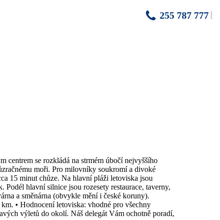
255 787 777
ným centrem se rozkládá na strmém úbočí nejvyššího
 průzračnému moři. Pro milovníky soukromí a divoké
a 15 minut chůze. Na hlavní pláži letoviska jsou
 Podél hlavní silnice jsou rozesety restaurace, taverny,
várna a směnárna (obvykle mění i české koruny).
0 km. • Hodnocení letoviska: vhodné pro všechny
avých výletů do okolí. Náš delegát Vám ochotně poradí,