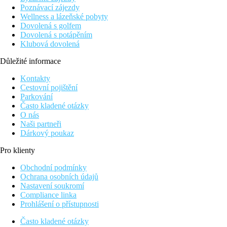
Poznávací zájezdy
Wellness a lázeňské pobyty
Dovolená s golfem
Dovolená s potápěním
Klubová dovolená
Důležité informace
Kontakty
Cestovní pojištění
Parkování
Často kladené otázky
O nás
Naši partneři
Dárkový poukaz
Pro klienty
Obchodní podmínky
Ochrana osobních údajů
Nastavení soukromí
Compliance linka
Prohlášení o přístupnosti
Často kladené otázky