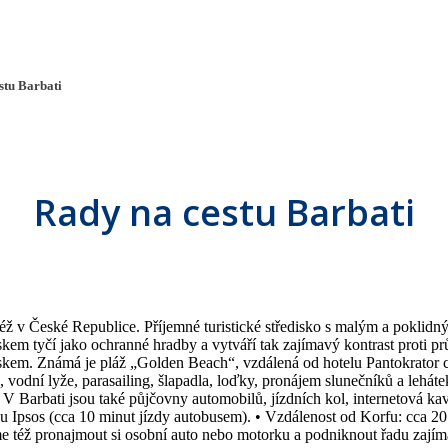
stu Barbati
Rady na cestu Barbati
též v České Republice. Příjemné turistické středisko s malým a poklid
iskem tyčí jako ochranné hradby a vytváří tak zajímavý kontrast proti
skem. Známá je pláž „Golden Beach“, vzdálená od hotelu Pantokrator cc
vodní lyže, parasailing, šlapadla, loďky, pronájem slunečníků a lehátek.
V Barbati jsou také půjčovny automobilů, jízdních kol, internetová ka
u Ipsos (cca 10 minut jízdy autobusem). • Vzdálenost od Korfu: cca 2
e též pronajmout si osobní auto nebo motorku a podniknout řadu zajím