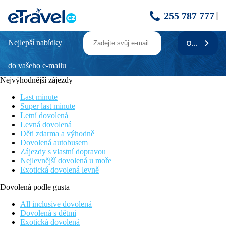
255 787 777
Nejlepší nabídky
ODEBÍRAT
Annabelle Beach Resort
do vašeho e-mailu
Jeden z nejoblíbenějších hotelů
Hotel se službami na vysoké úrovni
Nejvýhodnější zájezdy
Postaven ve stylu egejské architektury
Přímo u pláže
Last minute
Ubytování v patrových bungalovech
Super last minute
Letní dovolená
Poloha
Levná dovolená
Děti zdarma a výhodně
Hotelový komplex cca 22 km od letiště Heraklion, cca 2 km od
Dovolená autobusem
centra Chersonissos. Hotel nedoporučujeme klientům s
Zájezdy s vlastní dopravou
pohybovými obtížemi.
Nejlevnější dovolená u moře
Exotická dovolená levně
Vybavení
Dovolená podle gusta
Hlavní budova a komplex bungalovů, vstupní hala s recepcí,
lobby bar, restaurace, TV místnost, konferenční místnost,
All inclusive dovolená
minimarket, kavárna. Venku 2 bazény se sladkou vodou, bazén
Dovolená s dětmi
pro děti, bar u bazénu, lehátka a slunečníky zdarma, osušky
Exotická dovolená