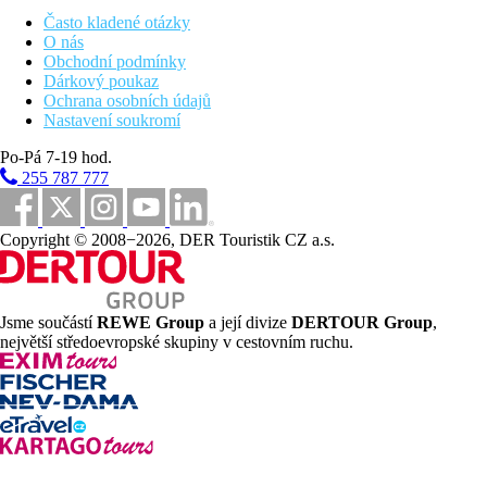
Family Suita, Swim-up, Sdílený bazén:
sdílený bazén,
ložnice oddělená posuvnými dveřmi.
Často kladené otázky
Family Suita, 2 ložnice, Swim-up, Sdílený
O nás
bazén:
ložnice v patře, obývací pokoj v přízemí, místnosti
Obchodní podmínky
jsou oddělené dveřmi, z terasy přístup do sdíleného
Dárkový poukaz
bazénu
Ochrana osobních údajů
Suita, Swimp-up, Sdílený bazén:
oddělená ložnice a
Nastavení soukromí
obytný prostor, sdílený bazén.
Po-Pá 7-19 hod.
Suita, Sea Front, Sdílený bazén:
oddělená ložnice a
obytný prostor, sdílený bazén, blíže k moři.
255 787 777
Vila, Soukromý bazén:
dvě oddělené ložnice a obývací
pokoj, privátní bazén
Residence:
ložnice a obývací pokoj s malým
Copyright © 2008−2026, DER Touristik CZ a.s.
kuchyňským koutem.
Jednolůžkový pokoj
Pláž
Jsme součástí
REWE Group
a její divize
DERTOUR Group
,
největší středoevropské skupiny v cestovním ruchu.
Písečná pláž u hotelu. Lehátka, slunečníky a osušky zdarma, bar
na pláži.
Stravování
ULTRA All Inclusive:
Hlavní restaurace: 4.00–7.00 brzká kontinentální snídaně, 7.00–