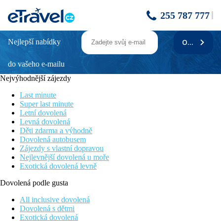
255 787 777
Nejlepší nabídky
ODEBÍRAT
MITSIS SELECTION RINELA
do vašeho e-mailu
Bohaté zázemí pro rodiny s dětmi
Oblíbený hotel se stálou klientelou
Nejvýhodnější zájezdy
Velký výběr pokojů
Lehátka a slunečníky na pláži zdarma
Last minute
Přímo u pláže
Super last minute
Letní dovolená
Poloha
Levná dovolená
Děti zdarma a výhodně
Hotelový komplex na klidnějším místě nedaleko centra letoviska
Dovolená autobusem
Kokkini Hani a cca 12 km od hlavního města Heraklion. V
Zájezdy s vlastní dopravou
okolí několik obchodů, restaurací a taveren. Mezinárodní letiště
Nejlevnější dovolená u moře
Heraklion je vzdáleno 10 km od hotelu.
Exotická dovolená levně
Vybavení
Dovolená podle gusta
Hlavní budova a několik vedlejších budov v zahradě, vstupní
All inclusive dovolená
hala s recepcí, hlavní restaurace, restaurace à la carte, lobby bar,
Dovolená s dětmi
minimarket. Venku několik bazénů se sladkou vodou, bazény
Exotická dovolená