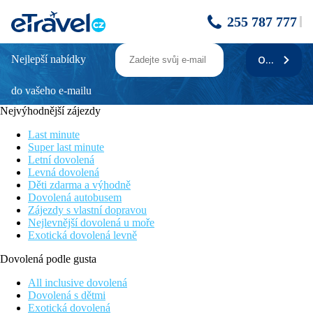
255 787 777
Nejlepší nabídky
ODEBÍRAT
GOLDEN BAY APARTMENTS –
GARDEN HAVEN
do vašeho e-mailu
Nejvýhodnější zájezdy
Poloha
V centru letoviska Malia, cca 500 metrů od krásné písečné
Last minute
pláže. Letiště v Heraklionu vzdáleno cca 32 km, nákupní
Super last minute
možnosti v okolí hotelu.
Letní dovolená
Levná dovolená
Vybavení
Děti zdarma a výhodně
Vstupní hala s recepcí, restaurace, bazén, lehátka a slunečníky
Dovolená autobusem
zdarma, bar.
Zájezdy s vlastní dopravou
Nejlevnější dovolená u moře
Pokoje
Exotická dovolená levně
Studio:
koupelna, WC (vysoušeč vlasů), klimatizace za
poplatek, vybavený kuchyňský kout s ledničkou, trezor (za
Dovolená podle gusta
poplatek), TV, varná konvice, telefon, balkon nebo terasa
All inclusive dovolená
Ostatní typy pokojů
(pokud není uvedeno jinak, mají pokoje
Dovolená s dětmi
výše uvedené vybavení)
Exotická dovolená