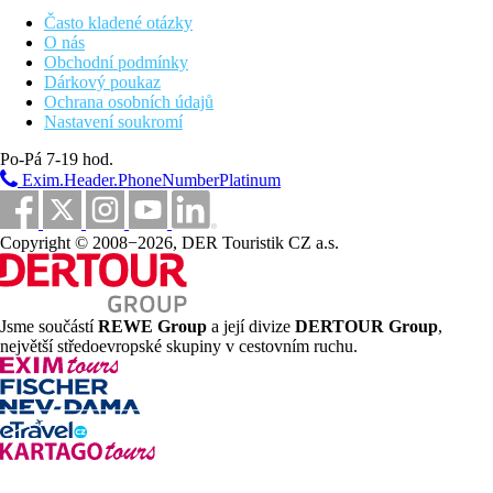
u bazénu "river pool", možnost krétské snídaně v
Často kladené otázky
restauraci "Mouries"
O nás
Bungalov, Boční výhled moře:
možnost krétské snídaně
Obchodní podmínky
v restauraci "Mouries"
Dárkový poukaz
Bungalov, Beach front:
v první řadě hotelu u pláže,
Ochrana osobních údajů
možnost krétské snídaně v restauraci "Mouries"
Nastavení soukromí
Junior Suita:
jedna prostornější místnost,
kávovar
Nespresso, možnost krétské snídaně v restauraci
Po-Pá 7-19 hod.
"Mouries", rezervovaná lehátka
Exim.Header.PhoneNumberPlatinum
Suita, 1 ložnice, Hlavní budova:
ložnice a obývací
místnost,
kávovar Nespresso, možnost krétské snídaně v
restauraci "Mouries"
Copyright © 2008−2026, DER Touristik CZ a.s.
Pláž
Písčitá, lehátka, slunečníky a osušky zdarma. Plážový snack bar,
plážový servis.
Jsme součástí
REWE Group
a její divize
DERTOUR Group
,
Stravování
největší středoevropské skupiny v cestovním ruchu.
Snídaně:
formou bufetu
Polopenze:
snídaně a večeře formou bufetu
All Inclusive:
Hlavní restaurace: 7.30-11.00 snídaně formou bufetu,
12.30-14.30 oběd, servírovaný, 18.30-21.30 večeře