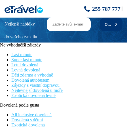
255 787 777
Nejlepší nabídky
ODEBÍRAT
CASTELLO BOUTIQUE RESORT & SPA
do vašeho e-mailu
Informace o hotelu
Nejvýhodnější zájezdy
Castello Boutique Resort & SPA je oceněným luxusním
pětihvězdičkovým hotelem. Středisko s výhledem na přírodní
Last minute
krásu Kréty v jedné z nejvyhledávanějších lokalit ostrova,
Super last minute
tradiční přímořské rybářské vesnici Sissi. Díky výjimečné kvalitě
Letní dovolená
a stylu je Castello Boutique Resort & SPA ideální destinací pro
Levná dovolená
ty, kteří hledají kombinaci luxusního ubytování nejen se
Děti zdarma a výhodně
soukromými bazény.
Dovolená autobusem
Zájezdy s vlastní dopravou
Nejlevnější dovolená u moře
Exotická dovolená levně
Vzdálenost
pláže: 150 m oblázková, písčitá 350 m
Dovolená podle gusta
letiště: 42 km Heraklion
centra: 0.2 km
All inclusive dovolená
nákupních možností: 150 m
Dovolená s dětmi
Exotická dovolená