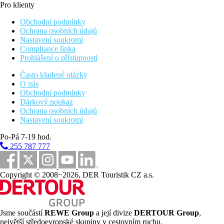
Pro klienty
Obchodní podmínky
Ochrana osobních údajů
Nastavení soukromí
Compliance linka
Prohlášení o přístupnosti
Často kladené otázky
O nás
Obchodní podmínky
Dárkový poukaz
Ochrana osobních údajů
Nastavení soukromí
Po-Pá 7-19 hod.
255 787 777
Copyright © 2008−2026, DER Touristik CZ a.s.
Jsme součástí
REWE Group
a její divize
DERTOUR Group
,
největší středoevropské skupiny v cestovním ruchu.