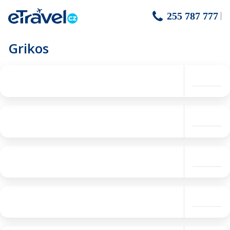
255 787 777
Grikos