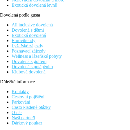
Exotická dovolená levně
Dovolená podle gusta
All inclusive dovolená
Dovolená s dětmi
Exotická dovolená
Eurovíkendy
Lyžařské zájezdy
Poznávací zájezdy
Wellness a lázeňské pobyty
Dovolená s golfem
Dovolená s potápěním
Klubová dovolená
Důležité informace
Kontakty
Cestovní pojištění
Parkování
Často kladené otázky
O nás
Naši partneři
Dárkový poukaz