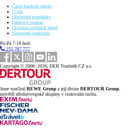
Často kladené otázky
Strava
O nás
Obchodní podmínky
All inclusive
Dárkový poukaz
Ochrana osobních údajů
Snídaně, oběd a večeře formou bufetu
Nastavení soukromí
Lehký snack během dne
Vybrané alkoholické a nealkoholické nápoje místní
Po-Pá 7-19 hod.
výroby (10.00–23.00 hod.)
255 787 777
Sportovní aktivity zdarma
kulečník
Copyright © 2008−2026, DER Touristik CZ a.s.
stolní tenis
plážový volejbal
Zábava
občasné animační a zábavné programy
Jsme součástí
REWE Group
a její divize
DERTOUR Group
,
největší středoevropské skupiny v cestovním ruchu.
Internet
wifi v lobby a u bazénu (zdarma)
Web
http://www.saintnicholas.gr
Oficiální kategorie