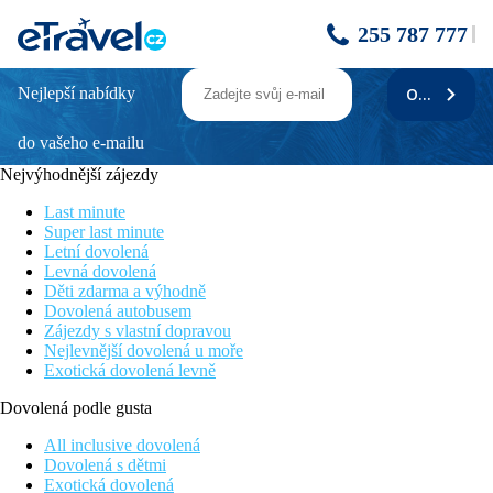
255 787 777
Nejlepší nabídky
ODEBÍRAT
SAINT NICHOLAS
do vašeho e-mailu
Informace o hotelu
Nejvýhodnější zájezdy
Menší hotel s přátelskou atmosférou je situován v klidné lokalitě
přímo u nádherné oblázkové pláže. Klientům tak nabízí
Last minute
příjemnou dovolenou stranou turistických středisek a je vhodný
Super last minute
jak pro páry, tak pro rodiny s dětmi. Z hotelu jezdí zdarma každý
Letní dovolená
den shuttle bus (PO-SO) do městečka Pythagorion (cca 8 km),
Levná dovolená
místo je třeba zarezervovat den předem na recepci.
Děti zdarma a výhodně
Dovolená autobusem
Vzdálenost
Zájezdy s vlastní dopravou
Nejlevnější dovolená u moře
pláže: 0 m u pláže
Exotická dovolená levně
letiště: 11 km
Dovolená podle gusta
centra: 9 km Samos
nákupních možností: 8 km Pythagorion
All inclusive dovolená
Dovolená s dětmi
Popis pokoje
Exotická dovolená
Dvoulůžkový pokoj
: