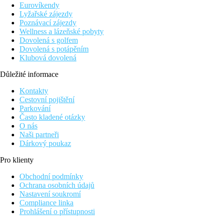
Eurovíkendy
koupelna/WC (vysoušeč vlasů)
Lyžařské zájezdy
centrální klimatizace (červen–srpen)
Poznávací zájezdy
TV/sat.
Wellness a lázeňské pobyty
telefon
Dovolená s golfem
lednička
Dovolená s potápěním
trezor za poplatek
Klubová dovolená
balkon nebo terasa
pokoj může být umístěný i v přízemí s přímým vstupem
Důležité informace
na zahradu
Kontakty
Popis hotelu
Cestovní pojištění
56 pokojů
Parkování
recepce (trezory zdarma)
Často kladené otázky
společenský koutek s TV/sat.
O nás
bar, hlavní restaurace
Naši partneři
bazén a terasa na slunění
Dárkový poukaz
lehátky a slunečníky zdarma
osušky za poplatek oproti kauci
Pro klienty
dětské brouzdaliště
dětská postýlka zdarma
Obchodní podmínky
Ochrana osobních údajů
Popis pláže
Nastavení soukromí
dlouhá oblázková pláž
Compliance linka
pozvolný vstup do moře přímo u hotelu
Prohlášení o přístupnosti
lehátka a slunečníky zdarma