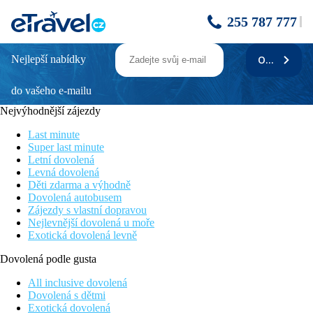
255 787 777
Nejlepší nabídky
ODEBÍRAT
The Dome Luxury
do vašeho e-mailu
Novinka pro léto 2024
Nedaleko oblíbené písečné pláže
Nejvýhodnější zájezdy
Zrenovované pokoje
Vhodné pro páry i pro rodiny s dětmi
Last minute
Super last minute
Poloha
Letní dovolená
Hotel umístěný v letovisku Limenaria, na jihu ostrova. Písečná
Levná dovolená
pláž vzdálená cca 150 m. Přímo v letovisku možnost zábavy,
Děti zdarma a výhodně
přístav Limenas (spojení s letištěm Kavala) cca 39 km.
Dovolená autobusem
Zájezdy s vlastní dopravou
Vybavení
Nejlevnější dovolená u moře
35 pokojů ve dvoupatrové budově, vstupní hala s recepcí, výtah,
Exotická dovolená levně
restaurace, bar. Venku bazén, terasa s lehátky a slunečníky
zdarma, bar u bazénu.
Dovolená podle gusta
Pokoje
All inclusive dovolená
Dvoulůžkový pokoj Deluxe, Výhled hory
: koupelna/WC
Dovolená s dětmi
(vysoušeč vlasů), klimatizace, TV/sat., lednička, trezor, telefon,
Exotická dovolená