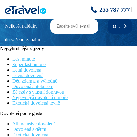
255 787 777
Nejlepší nabídky
ODEBÍRAT
Mediterranean Beach
do vašeho e-mailu
Přímo u pláže
Klidné prostředí
Nejvýhodnější zájezdy
Příjemná atmosféra
Zábava na dosah
Last minute
Skvělá poloha
Super last minute
Letní dovolená
Poloha
Levná dovolená
Děti zdarma a výhodně
Hotel se nachází na severním pobřeží ostrova, poblíž centra
Dovolená autobusem
letoviska Skala Rachoni. Hlavní město Limenas (přístav =
Zájezdy s vlastní dopravou
spojení s letištěm Kavala) je vzdáleno přibližně 12 km, možnost
Nejlevnější dovolená u moře
autobusového spojení (autobusová zastávka cca 5 minut chůze
Exotická dovolená levně
od hotelu). Přístav Prinos vzdálený cca 4 km.
Dovolená podle gusta
Vybavení
All inclusive dovolená
26 pokojů v dvoupatrové budově, nová vedlejší budova
Dovolená s dětmi
(rodinné pokoje a junior suity), vstupní hala s recepcí, lobby,
Exotická dovolená