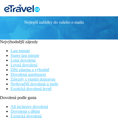
Nejlepší nabídky do vašeho e-mailu
Salvator Villas & Spa Hotel
Luxusní butikový hotel pro náročnější klientelu
Spa&Wellness
Nejvýhodnější zájezdy
Hotelový shuttle do centra
Wi-fi zdarma
Last minute
Krásné přírodní scenérie
Super last minute
Letní dovolená
Poloha
Levná dovolená
Salvator Villas & Spa je luxusní butikový hotel, nachází se na
Děti zdarma a výhodně
Hotel poskytuje až 5x denně shuttle servis do centra Pargy.
Dovolená autobusem
Zájezdy s vlastní dopravou
Vybavení
Nejlevnější dovolená u moře
recepce a lobby, restaurace, bar, bazén a sluneční terasa s lehát
Exotická dovolená levně
Popis pokoje
Dovolená podle gusta
Junior Suita
prostorný apartmán zařízený ve stylovém designu, koupelna s va
All inclusive dovolená
individuálně ovládaná klimatizace (zdarma), kabelová TV, Wi-Fi 
Dovolená s dětmi
moře
Exotická dovolená