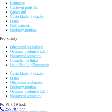
Kontakty
Cestovní pojištění
Parkování
Často kladené otázky
O nás
Naši partneři
Dárkový poukaz
Pro klienty
Obchodní podmínky
Ochrana osobních údajů
Nastavení soukromí
Compliance linka
Prohlášení o přístupnosti
Často kladené otázky
O nás
Obchodní podmínky
Dárkový poukaz
Ochrana osobních údajů
Nastavení soukromí
Po-Pá 7-19 hod.
255 787 777