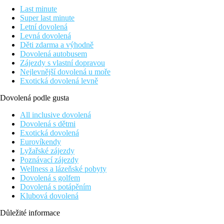
Last minute
Super last minute
Letní dovolená
Levná dovolená
Děti zdarma a výhodně
Dovolená autobusem
Zájezdy s vlastní dopravou
Nejlevnější dovolená u moře
Exotická dovolená levně
Dovolená podle gusta
All inclusive dovolená
Dovolená s dětmi
Exotická dovolená
Eurovíkendy
Lyžařské zájezdy
Poznávací zájezdy
Wellness a lázeňské pobyty
Dovolená s golfem
Dovolená s potápěním
Klubová dovolená
Důležité informace