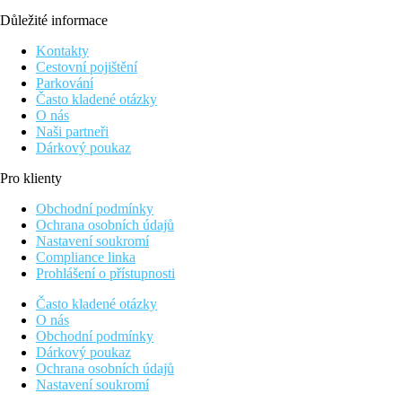
Důležité informace
Kontakty
Cestovní pojištění
Parkování
Často kladené otázky
O nás
Naši partneři
Dárkový poukaz
Pro klienty
Obchodní podmínky
Ochrana osobních údajů
Nastavení soukromí
Compliance linka
Prohlášení o přístupnosti
Často kladené otázky
O nás
Obchodní podmínky
Dárkový poukaz
Ochrana osobních údajů
Nastavení soukromí