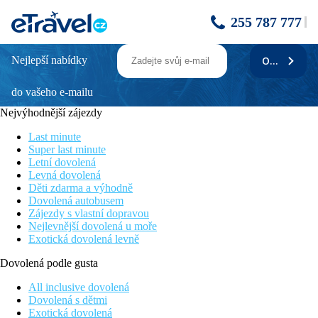
255 787 777
Nejlepší nabídky
ODEBÍRAT
LÚČKY & CHOČ relax v srdci Liptova
do vašeho e-mailu
Výlety a jiné služby zahrnuté v ceně:
10x léčebná procedura
Nejvýhodnější zájezdy
Umístění ubytování:
Last minute
Kúpele Lúčky
Super last minute
Letní dovolená
Cena nezahrnuje:
Levná dovolená
* komplexní cestovní pojištění UNIQA Covid+ 60,- Kč/os/den
Děti zdarma a výhodně
* fakultativní vstupné do navštěvovaných objektů * lázeňská
Dovolená autobusem
taxa cca 2 €/os/noc (hradí se na recepci hotelu)
Zájezdy s vlastní dopravou
Nejlevnější dovolená u moře
Cena zahrnuje:
Exotická dovolená levně
* doprava lux busem * 5x ubytování (Kúpeľný hotel Choč 3*) s
plnou penzí * výlety dle programu * služby průvodce * balíček
Dovolená podle gusta
na cestu * zákonné pojištění CK * MONABONUS
All inclusive dovolená
Pobytová taxa (k úhradě na místě):
Dovolená s dětmi
lázeňská taxa cca 2 €/os/noc (hradí osoby starší 17 let)
Exotická dovolená