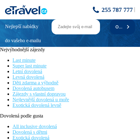
255 787 777
Nejlepší nabídky
ODEBÍRAT
Mediterraneo Bay Hotel Spa & Resort
do vašeho e-mailu
Přímo u písčité pláže s hrubším pískem
Rodinný hotel se skluzavkami
Nejvýhodnější zájezdy
Přímý transfer do hotelu v termínu dětského klubu
Kvalitní služby hotelu
Last minute
Bazén velký přes 3000m2
Super last minute
Letní dovolená
Poloha
Levná dovolená
Děti zdarma a výhodně
Přímo u pobřežní promenády v oblíbeném letovisku Roquetas
Dovolená autobusem
de Mar. V okolí hotelu restaurace, bary a nákupní možnosti.
Zájezdy s vlastní dopravou
Centrum letoviska s přístavem cca 2 km, autobusová zastávka
Nejlevnější dovolená u moře
cca 100 m od hotelu.
Exotická dovolená levně
Vybavení
Dovolená podle gusta
Hotelový komplex ve středomořském stylu a rozlehlým
All inclusive dovolená
kompexem bazénů (přes 3000m2). Vstupní hala s recepcí,
Dovolená s dětmi
restaurace a bar, výtahy; 3 tématické restaurace a la carte (italská,
Exotická dovolená