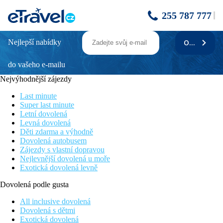
255 787 777
Nejlepší nabídky
ODEBÍRAT
Sol Torremolinos Don Marco
do vašeho e-mailu
Vzdálenosti
Nejvýhodnější zájezdy
1 km
Last minute
Centrum města
Super last minute
Letní dovolená
50 m
Levná dovolená
Vzdálenost k pláži
Děti zdarma a výhodně
Dovolená autobusem
8 km
Zájezdy s vlastní dopravou
Vzdálenost od nejbližšího letiště
Nejlevnější dovolená u moře
Exotická dovolená levně
Pláž
Dovolená podle gusta
Hotel přímo u pláže
All inclusive dovolená
Plážová dovolená
Dovolená s dětmi
Exotická dovolená