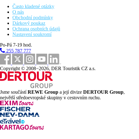
Často kladené otázky
O nás
Obchodní podmínky
Dárkový poukaz
Ochrana osobních údajů
Nastavení soukromí
Po-Pá 7-19 hod.
255 787 777
Copyright © 2008−2026, DER Touristik CZ a.s.
Jsme součástí
REWE Group
a její divize
DERTOUR Group
,
největší středoevropské skupiny v cestovním ruchu.