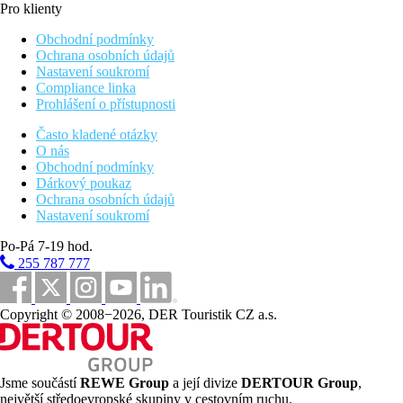
Pro klienty
Obchodní podmínky
Ochrana osobních údajů
Nastavení soukromí
Compliance linka
Prohlášení o přístupnosti
Často kladené otázky
O nás
Obchodní podmínky
Dárkový poukaz
Ochrana osobních údajů
Nastavení soukromí
Po-Pá 7-19 hod.
255 787 777
Copyright © 2008−2026, DER Touristik CZ a.s.
Jsme součástí
REWE Group
a její divize
DERTOUR Group
,
největší středoevropské skupiny v cestovním ruchu.