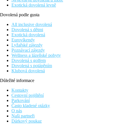
Exotická dovolená levně
Dovolená podle gusta
All inclusive dovolená
Dovolená s dětmi
Exotická dovolená
Eurovíkendy
Lyžařské zájezdy
Poznávací zájezdy
Wellness a lázeňské pobyty
Dovolená s golfem
Dovolená s potápěním
Klubová dovolená
Důležité informace
Kontakty
Cestovní pojištění
Parkování
Často kladené otázky
O nás
Naši partneři
Dárkový poukaz