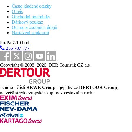
0 m
Často kladené otázky
Vzdálenost k pláži
O nás
Obchodní podmínky
400 m
Dárkový poukaz
Centrum města
Ochrana osobních údajů
Nastavení soukromí
Pláž
Po-Pá 7-19 hod.
255 787 777
Plážová dovolená
Fotogalerie
Copyright © 2008−2026, DER Touristik CZ a.s.
Jsme součástí
REWE Group
a její divize
DERTOUR Group
,
největší středoevropské skupiny v cestovním ruchu.