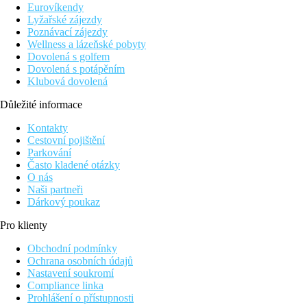
Eurovíkendy
Lyžařské zájezdy
Poznávací zájezdy
Wellness a lázeňské pobyty
Dovolená s golfem
Dovolená s potápěním
Klubová dovolená
Důležité informace
Kontakty
Cestovní pojištění
Parkování
Často kladené otázky
O nás
Naši partneři
Dárkový poukaz
Pro klienty
Obchodní podmínky
Ochrana osobních údajů
Nastavení soukromí
Compliance linka
Prohlášení o přístupnosti