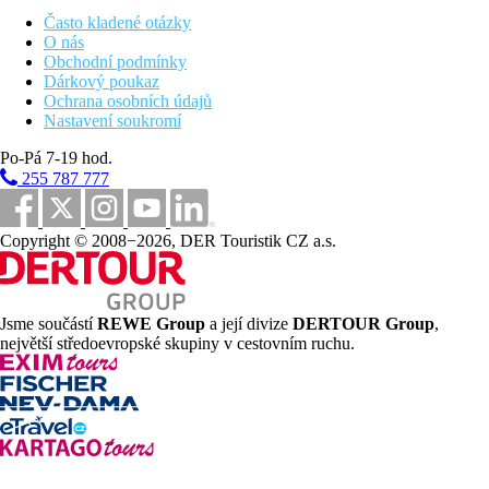
Často kladené otázky
O nás
Obchodní podmínky
Dárkový poukaz
Ochrana osobních údajů
Nastavení soukromí
Po-Pá 7-19 hod.
255 787 777
Copyright © 2008−2026, DER Touristik CZ a.s.
Jsme součástí
REWE Group
a její divize
DERTOUR Group
,
největší středoevropské skupiny v cestovním ruchu.