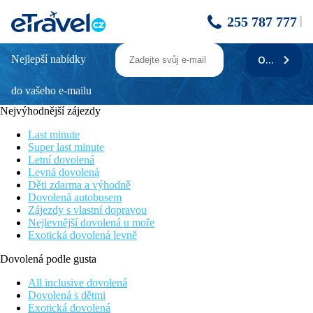
255 787 777
Nejlepší nabídky
ODEBÍRAT
BEST OASIS PARK
do vašeho e-mailu
Fotogalerie
Nejvýhodnější zájezdy
Last minute
Super last minute
Letní dovolená
Levná dovolená
Děti zdarma a výhodně
Dovolená autobusem
Zájezdy s vlastní dopravou
Nejlevnější dovolená u moře
Exotická dovolená levně
Dovolená podle gusta
All inclusive dovolená
Dovolená s dětmi
Exotická dovolená