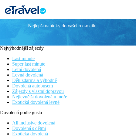
Nejlepší nabídky do vašeho e-mailu
Alua Suites Las Rocas
Animační programy
Výjimečná poloha hotelu s nezapomenutelnými výhledy
Nejvýhodnější zájezdy
Vhodné pro relaxační i aktivní dovolenou
Komfortní služby all inclusive
Last minute
Bohatá nabídka fakultativních výletů
Super last minute
Letní dovolená
Poloha
Levná dovolená
Hotel se nachází na klidném místě v oblíbeném rekreačním středi
Děti zdarma a výhodně
Letiště se nachází přibližně 60 km od hotelu. Tento hotel je v
Dovolená autobusem
Zájezdy s vlastní dopravou
Vybavení
Nejlevnější dovolená u moře
dětský klub
Exotická dovolená levně
dětské hřiště
Wi-Fi
Dovolená podle gusta
klimatizace
klimatizace
All inclusive dovolená
úschovna zavazadel
Dovolená s dětmi
turistická kancelář
Exotická dovolená