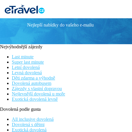
Nejlepší nabídky do vašeho e-mailu
EIX PLATJA DAURADA
Informace o hotelu
Nejvýhodnější zájezdy
Moderní čtyřhvězdičkový hotel Eix Platja Daurada se nachází v 
procházkám a vodním radovánkám. Hotel je situován kousek od 
Last minute
308 komfortně zařízených, klimatizovaných pokojích s Wi-Fi při
Super last minute
bazénem, saunou a tureckými lázněmi. Hotel lze doporučit klien
Letní dovolená
Levná dovolená
Upozornění
: Turistická taxa 3,30 EUR/osoba/den splatná v hot
Děti zdarma a výhodně
protiepidemických opatření v dané destinaci.
Dovolená autobusem
Zájezdy s vlastní dopravou
Vzdálenost
Nejlevnější dovolená u moře
pláže: 20 m přes písečné duny
Exotická dovolená levně
letiště: 60 km Palma de Mallorca
centra: 0.5 km
Dovolená podle gusta
nákupních možností: 500 m
All inclusive dovolená
Popis pokoje
Dovolená s dětmi
Exotická dovolená