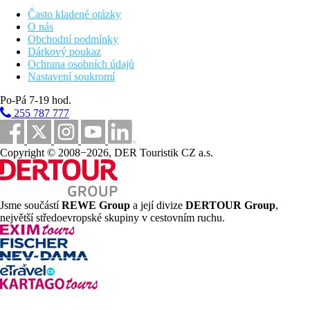
snack bar
Wi-Fi (zdarma)
Často kladené otázky
připojení k internetu (zdarma)
O nás
společenská místnost s TV
Obchodní podmínky
herna
Dárkový poukaz
bazén (lehátka a slunečníky zdarma, osušky zdarma)
Ochrana osobních údajů
Nastavení soukromí
Popis pláže
písčitá
Po-Pá 7-19 hod.
lehátka a slunečníky za poplatek
255 787 777
Sportovní aktivity zdarma
fitness
Copyright © 2008−2026, DER Touristik CZ a.s.
Sportovní aktivity za příplatek
sauna
wellness
Jsme součástí
REWE Group
a její divize
DERTOUR Group
,
vířivka
největší středoevropské skupiny v cestovním ruchu.
půjčovna kol (v blízkosti hotelu)
vodní sporty na pláži
Stravování
Polopenze
Snídaně formou bufetu, večeře výběr z menu – 3 chody