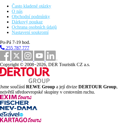
telefon
koupelna/WC (vysoušeč vlasů)
Často kladené otázky
minilednička
O nás
trezor za poplatek (3 EUR/noc)
Obchodní podmínky
WiFi zdarma
Dárkový poukaz
balkon nebo terasa
Ochrana osobních údajů
dětská postýlka zdarma (potvrzení v den příjezdu na
Nastavení soukromí
základě aktuální dostupnosti)
Po-Pá 7-19 hod.
Ostatní typy pokojů
(pokud není uvedeno jinak, mají pokoje
výše uvedené vybavení)
255 787 777
Dvoulůžkový pokoj, Superior:
prostornější
Copyright © 2008−2026, DER Touristik CZ a.s.
Dvoulůžkový pokoj, Výhled moře:
balkon nebo terasa s výhledem
na moře
Apartmá:
obývací pokoj s pohovkou, oddělené ložnice, vybavený
kuchyňský kout. Apartmány se nacházejí v samostatné budově.
Jsme součástí
REWE Group
a její divize
DERTOUR Group
,
největší středoevropské skupiny v cestovním ruchu.
Popis pláže
široká písčitá pláž
pozvolný vstup do moře
lehátka a slunečníky za poplatek
Sportovní aktivity zdarma
animační programy
fitness