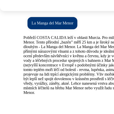
La Manga del Mar Menor
Pobřeží COSTA CALIDA leží v oblasti Murcia. Pro milov
Menor. Tento přírodní „bazén” měří 25 km a je široký 
dlouhým - La Manga del Menor. La Manga del Mar Menor
přímými nárazovými vlnami a z tohoto důvodu je ideální
ocení především návštěvníci v květnu a červnu, kdy je 
vody a léčebných procedur spojených s bahnem z Mar Me
(nejvyšší koncentrace v Evropě s podobnými účinky jako Mr
tomto teplém moři léčí od bolestí - revma, lupénka, ast
projevuje na lidi trpící alergickými problémy. Vliv moř
být lepší než spojit dovolenou v krásném prostředí s l
vředy, vyrážky, záněty, akné. Lehce nanesená vrstva abs
místních léčitelů na břehu Mar Menor nebo využít řadu 
Menor.