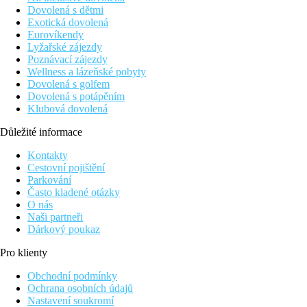
Dovolená s dětmi
Exotická dovolená
Eurovíkendy
Lyžařské zájezdy
Poznávací zájezdy
Wellness a lázeňské pobyty
Dovolená s golfem
Dovolená s potápěním
Klubová dovolená
Důležité informace
Kontakty
Cestovní pojištění
Parkování
Často kladené otázky
O nás
Naši partneři
Dárkový poukaz
Pro klienty
Obchodní podmínky
Ochrana osobních údajů
Nastavení soukromí