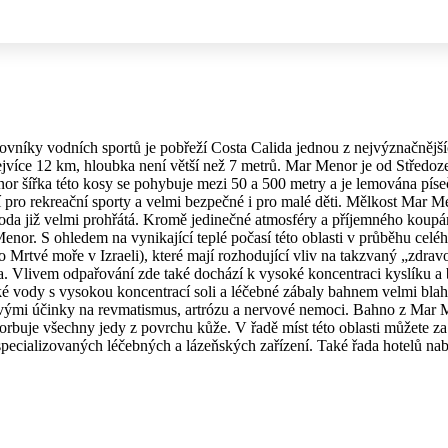
níky vodních sportů je pobřeží Costa Calida jednou z nejvýznačnější
nejvíce 12 km, hloubka není větší než 7 metrů. Mar Menor je od Stře
 šířka této kosy se pohybuje mezi 50 a 500 metry a je lemována pís
 pro rekreační sporty a velmi bezpečné i pro malé děti. Mělkost Mar Me
voda již velmi prohřátá. Kromě jedinečné atmosféry a příjemného koup
nor. S ohledem na vynikající teplé počasí této oblasti v průběhu cel
tvé moře v Izraeli), které mají rozhodující vliv na takzvaný „zdravotní
ma. Vlivem odpařování zde také dochází k vysoké koncentraci kyslíku a 
ské vody s vysokou koncentrací soli a léčebné zábaly bahnem velmi bla
éčivými účinky na revmatismus, artrózu a nervové nemoci. Bahno z Mar 
orbuje všechny jedy z povrchu kůže. V řadě míst této oblasti můžete za
specializovaných léčebných a lázeňských zařízení. Také řada hotelů n