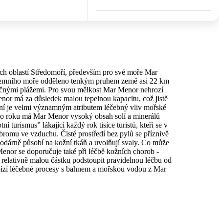
ch oblastí Středomoří, především pro své moře Mar
dozemního moře odděleno tenkým pruhem země asi 22 km
ečnými plážemi. Pro svou mělkost Mar Menor nehrozí
nor má za důsledek malou tepelnou kapacitu, což jistě
ání je velmi významným atributem léčebný vliv mořské
ého roku má Mar Menor vysoký obsah solí a minerálů
 turismus” lákající každý rok tisíce turistů, kteří se v
bromu ve vzduchu. Čisté prostředí bez pylů se příznivě
hodárně působí na kožní tkáň a uvolňují svaly. Co může
Menor se doporučuje také při léčbě kožních chorob -
 relativně malou částku podstoupit pravidelnou léčbu od
abízí léčebné procesy s bahnem a mořskou vodou z Mar