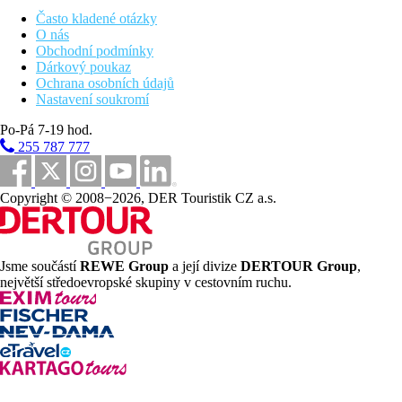
Často kladené otázky
300 m
O nás
Vzdálenost k pláži
Obchodní podmínky
Dárkový poukaz
50 km
Ochrana osobních údajů
Vzdálenost od nejbližšího letiště
Nastavení soukromí
3 km
Po-Pá 7-19 hod.
Centrum města
255 787 777
Pláž
Copyright © 2008−2026, DER Touristik CZ a.s.
Plážová dovolená
Bazény
Jsme součástí
REWE Group
a její divize
DERTOUR Group
,
největší středoevropské skupiny v cestovním ruchu.
Lehátka u bazénu
Slunečníky u bazénu
Fotogalerie