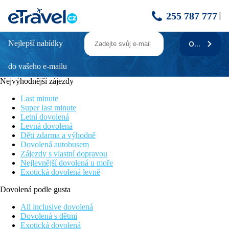
255 787 777
Nejlepší nabídky
ODEBÍRAT
Sol Tenerife
do vašeho e-mailu
Vhodné pro páry
V blízkém okolí řada turistických zajímavostí a možností zábavy
Nejvýhodnější zájezdy
Poloha v centru
Možnost stravování v programu All inclusive
Last minute
Široká nabídka volnočasových a sportovních aktivit
Super last minute
Letní dovolená
Poloha
Levná dovolená
Děti zdarma a výhodně
Přímo u pobřežní promenády v centru oblíbeného letoviska
Dovolená autobusem
Playa de las Américas. V okolí množství zábavních možností a
Zájezdy s vlastní dopravou
diskoték. Restaurace, bary a nákupní možnosti v těsné blízkosti
Nejlevnější dovolená u moře
hotelu. Aquapark Siam cca 1,5 km. Letiště Tenerife Jih je od
Exotická dovolená levně
hotelu vzdáleno 20 km.
Dovolená podle gusta
Vybavení
All inclusive dovolená
522 pokojů, vstupní hala s recepcí, výtahy, restaurace, bary,
Dovolená s dětmi
salon krásy, kadeřnictví, supermarket, konferenční sál. Venku 2
Exotická dovolená