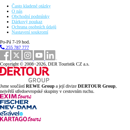
Fotogalerie
Často kladené otázky
O nás
Obchodní podmínky
Dárkový poukaz
Ochrana osobních údajů
Nastavení soukromí
Po-Pá 7-19 hod.
255 787 777
Copyright © 2008−2026, DER Touristik CZ a.s.
Jsme součástí
REWE Group
a její divize
DERTOUR Group
,
největší středoevropské skupiny v cestovním ruchu.