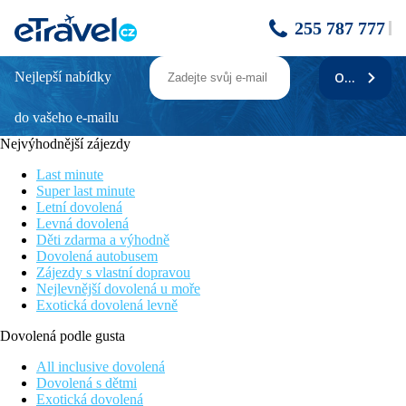
255 787 777
Nejlepší nabídky
ODEBÍRAT
FOUR POINTS BY SHERATON SHEIKH
ZAYED ROAD
do vašeho e-mailu
Nejvýhodnější zájezdy
Poloha
Hotel se nachází na ulici Sheikh Zayed Road v Dubaji, pouhé 3
Last minute
minuty chůze od stanice metra Emirates Towers. Pláž je
Super last minute
vzdálena 13 km. Letiště je v blízkosti
Letní dovolená
Levná dovolená
Vybavení
Děti zdarma a výhodně
Hosté jsou přivítání na recepci ve vstupní hale, dále je zde bar,
Dovolená autobusem
restaurace a pokojová služba. Součástí je také bazén pro dospělé
Zájezdy s vlastní dopravou
a pro děti, hosté mohou vyzkoušet posilovnu nebo si zajít na
Nejlevnější dovolená u moře
masáže nebo do sauny
Exotická dovolená levně
Ubytování
Dovolená podle gusta
Mezi vybavení pokoje patří koupelna s WC, Wifi, klimatizace,
minibar, fén a TV
All inclusive dovolená
Dovolená s dětmi
Stravování
Exotická dovolená
Strava je buď formou polopenze nebo plné penze