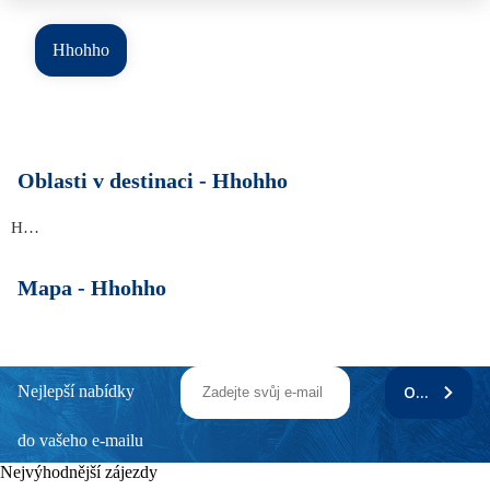
Hhohho
Oblasti v destinaci -
Hhohho
Hhohho
Mapa -
Hhohho
Nejlepší nabídky
ODEBÍRAT
do vašeho e-mailu
Nejvýhodnější zájezdy