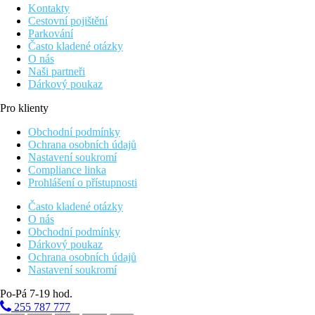
Kontakty
Cestovní pojištění
Parkování
Často kladené otázky
O nás
Naši partneři
Dárkový poukaz
Pro klienty
Obchodní podmínky
Ochrana osobních údajů
Nastavení soukromí
Compliance linka
Prohlášení o přístupnosti
Často kladené otázky
O nás
Obchodní podmínky
Dárkový poukaz
Ochrana osobních údajů
Nastavení soukromí
Po-Pá 7-19 hod.
255 787 777