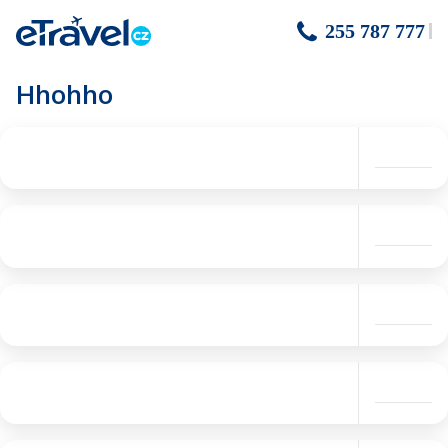
255 787 777
Hhohho