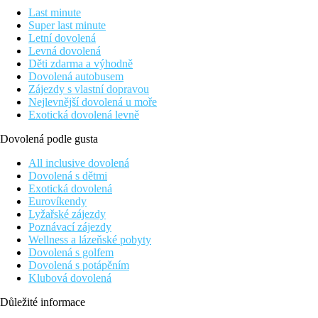
Last minute
Super last minute
Letní dovolená
Levná dovolená
Děti zdarma a výhodně
Dovolená autobusem
Zájezdy s vlastní dopravou
Nejlevnější dovolená u moře
Exotická dovolená levně
Dovolená podle gusta
All inclusive dovolená
Dovolená s dětmi
Exotická dovolená
Eurovíkendy
Lyžařské zájezdy
Poznávací zájezdy
Wellness a lázeňské pobyty
Dovolená s golfem
Dovolená s potápěním
Klubová dovolená
Důležité informace