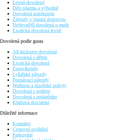
Levná dovolená
Děti zdarma a výhodně
Dovolená autobusem
Zájezdy s vlastní dopravou
Nejlevnější dovolená u moře
Exotická dovolená levně
Dovolená podle gusta
All inclusive dovolená
Dovolená s dětmi
Exotická dovolená
Eurovíkendy
Lyžařské zájezdy
Poznávací zájezdy
Wellness a lázeňské pobyty
Dovolená s golfem
Dovolená s potápěním
Klubová dovolená
Důležité informace
Kontakty
Cestovní pojištění
Parkování