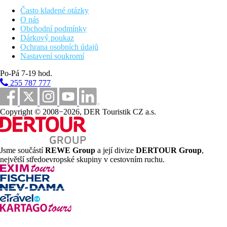
Vybrané alkoholické a nealkoholické nápoje místní
Často kladené otázky
výroby (10.00 – 23.00 hod.)
O nás
Obchodní podmínky
Pláž
Dárkový poukaz
Ochrana osobních údajů
Od dlouhé světlé písečné pláže s pozvolným vstupem do moře
Nastavení soukromí
oddělen pouze nefrekventovanou pobřežní promenádou.
Lehátka, slunečníky a osušky zdarma. Bar na pláži (pouze
Po-Pá 7-19 hod.
nealkoholické nápoje).
255 787 777
Sportovní nabídka
Zdarma
: tenis (tvrdý povrch, osvětlení za poplatek),
Copyright © 2008−2026, DER Touristik CZ a.s.
minigolf, stolní tenis, pétanque, aquaaerobik, lukostřelba,
volejbal a další sportovní aktivity v rámci animačních
programů.
Za poplatek
: biliár, motorizované vodní sporty na pláži.
Jsme součástí
REWE Group
a její divize
DERTOUR Group
,
Děti
největší středoevropské skupiny v cestovním ruchu.
Oddělené dětské brouzdaliště, malý aquapark se skluzavkami,
dětské hřiště, miniklub (4-12 let).
Karty
VISA, EC/MC.