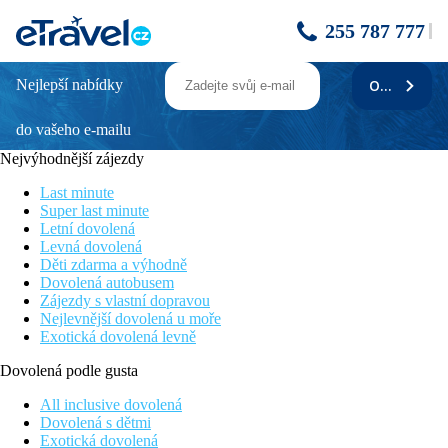
255 787 777
Nejlepší nabídky
ODEBÍRAT
Djerba Sun Beach (ex. Sun Club)
do vašeho e-mailu
Oblíbený živý klubový hotel
Kavlitní animační program
Nejvýhodnější zájezdy
Bazén se skluzavkami
Obchůdky, bary a restaurace v blízkosti
Last minute
Vhodný pro rodiny s dětmi
Super last minute
Letní dovolená
Poloha
Levná dovolená
Děti zdarma a výhodně
Živý klubový hotel v hotelové zón v prostorné zahradě v
Dovolená autobusem
bezprostřední blízkosti písečné pláže patří mezi nejoblíbenější
Zájezdy s vlastní dopravou
hotely na Djerbě. Díky vyhlášenému animačnímu programu a
Nejlevnější dovolená u moře
bazénu se skluzavkami je hotel vhodný pro klienty, kteří
Exotická dovolená levně
vyhledávají zábavu a pro rodiny s dětmi.
Dovolená podle gusta
Vybavení
All inclusive dovolená
Celkem 314 pokojů v hlavní a několika vedlejších budovách
Dovolená s dětmi
roztroušených v zahradě hotelu (2 patra). V hlavní budově
Exotická dovolená