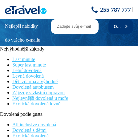
255 787 777
Nejlepší nabídky
ODEBÍRAT
Hasdrubal Thalassa & Spa Yasmine
Hammamet
do vašeho e-mailu
Nejvýhodnější zájezdy
Luxusní hotel s vysokou kvalitou služeb
Vhodný pro náročnou klientelu
Last minute
Přímo u pláže
Super last minute
Oblíbené wellness a relaxační balíčky
Letní dovolená
V blíkosti centra Yasmine Hammamet
Levná dovolená
Děti zdarma a výhodně
Poloha
Dovolená autobusem
Luxusní hotel v krásné zahradě přímo u pláže v blízkosti centra
Zájezdy s vlastní dopravou
Yasmine Hammamet. Svými službami je vhodný pro náročné
Nejlevnější dovolená u moře
klienty. Oblíbený pro odpočinkovou dovolenou díky
Exotická dovolená levně
vyhlášenému wellness, ale také pro aktivní dovolenou spojenou
především s hraním golfu, v blízkosti hotelu se nachází rovnou 2
Dovolená podle gusta
golfové hřiště.
All inclusive dovolená
Vybavení
Dovolená s dětmi
211 pokojů, vstupní hala s recepcí, bankomat, společenské
Exotická dovolená