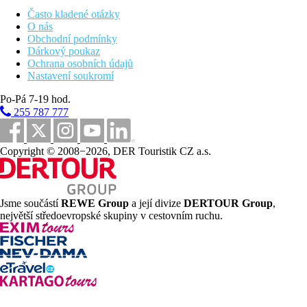
Za poplatek:
fitness, tenis.
Často kladené otázky
O nás
Wellness
Obchodní podmínky
Za poplatek:
různé druhy masáží a kosmetických
Dárkový poukaz
procedur, sauna, lázně, hammam.
Ochrana osobních údajů
Nastavení soukromí
Internet
Zdarma:
v celém areálu hotelu.
Po-Pá 7-19 hod.
255 787 777
Oficiální kategorie
5 hvězdiček
Poznámka
Copyright © 2008−2026, DER Touristik CZ a.s.
Rozsah a kvalita uvedených služeb a aktivit může být ovlivněna
zavedením případných hygienických či protiepidemických
opatření v dané destinaci.
Jsme součástí
REWE Group
a její divize
DERTOUR Group
,
Vzdálenosti
největší středoevropské skupiny v cestovním ruchu.
3 km
Centrum města
96 km
Vzdálenost od nejbližšího letiště