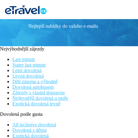
Nejlepší nabídky do vašeho e-mailu
El Mouradi Hammamet
Hotel v typickém arabském stylu hotelové sítě El Mouradi
V centru Hammamet-Yasmine
Nejvýhodnější zájezdy
V blízkosti zábavní park Carthage Land
Prostorný bazén
Last minute
Vhodný pro všechny věkové kategorie
Super last minute
Letní dovolená
Poloha
Levná dovolená
Děti zdarma a výhodně
Hotel postavený v klasické architektuře v centru turistické o
Dovolená autobusem
Zájezdy s vlastní dopravou
Vybavení
Nejlevnější dovolená u moře
Exotická dovolená levně
Recepce, směnárna, restaurace, bar a maurská kavárna, à la carte
Dovolená podle gusta
Pokoje
All inclusive dovolená
Dvoulůžkový pokoj:
koupelna/WC, centrálně řízená klimatizace 
Dovolená s dětmi
Exotická dovolená
Ostatní typy pokojů
(pokud není uvedeno jinak, mají pokoje v