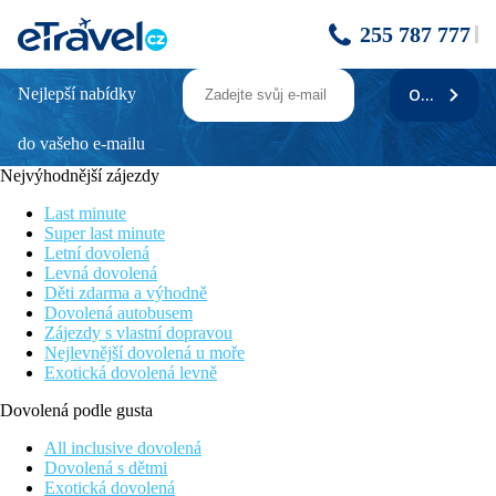
255 787 777
Nejlepší nabídky
ODEBÍRAT
Mahdia Palace
do vašeho e-mailu
Oblíbený hotel v tradičním místním stylu
Přímo u jedné z nejkrásnějších pláží Tuniska
Nejvýhodnější zájezdy
Vhodný pro klidnou i aktivní dovolenou
Množství stálých klientů
Last minute
Přátelská atmosféra
Super last minute
Letní dovolená
Poloha
Levná dovolená
Děti zdarma a výhodně
U jedné z nejkrásnějších pláží v Tunisku, v klidné turistické
Dovolená autobusem
oblasti Mahdia. Hotelový komplex v tradičním stylu má vlastní
Zájezdy s vlastní dopravou
welness centrum a nabízí rozmanité možsnoti sportovního vyžití,
Nejlevnější dovolená u moře
proto je vhodný pro všechny typy klientů. Obchůdky, restaurace
Exotická dovolená levně
a bary v bezprostřední blízkosti hotelu, centrum města s
historickými památkami cca 4,5 km.
Dovolená podle gusta
Vybavení
All inclusive dovolená
Dovolená s dětmi
Celkem 452 pokojů (5 pater, výtahy), vstupní hala s recepcí,
Exotická dovolená