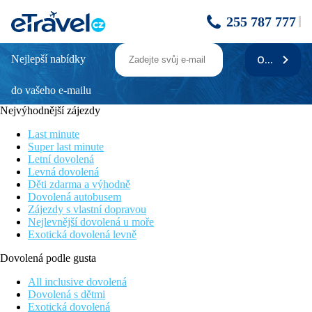
255 787 777
Nejlepší nabídky
ODEBÍRAT
Club Tropicana
do vašeho e-mailu
Oblíbený klubový hotel
Bazén se skluzavkami
Nejvýhodnější zájezdy
Krátký transfer z letiště
Hotel vhodný pro rodiny s dětmi
Last minute
Množství sportovního vyžití
Super last minute
Letní dovolená
Poloha
Levná dovolená
Děti zdarma a výhodně
Oblíbený hotelový komplex ležící přímo u písečné pláže v
Dovolená autobusem
krásné oblasti Monastir. Historické centum Sousse vzdáleno cca
Zájezdy s vlastní dopravou
12 km, centrum Monastiru se starobylou medinou cca 7 km.
Nejlevnější dovolená u moře
Exotická dovolená levně
Vybavení
Dovolená podle gusta
312 pokojů (3 budovy, 4 patra, výtah), vstupní hala s recepcí,
směnárna, hlavní restaurace, bar, snack bar, lobby bar, kavárna,
All inclusive dovolená
obchodní arkáda, Wi-Fi v lobby, konferenční místnost, bazén s
Dovolená s dětmi
lehátky a slunečníky zdarma, osušky za poplatek, dětský bazén,
Exotická dovolená