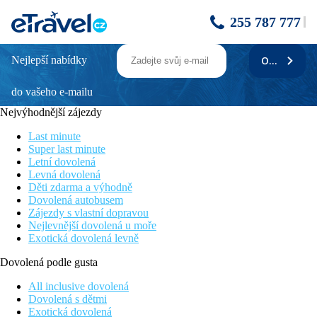
255 787 777
Nejlepší nabídky
ODEBÍRAT
El Mouradi Palm Marina
do vašeho e-mailu
Hotel v typickém stylu hotelové sítě El Mouradi
Široká písečná pláž s pozvolným vstupem do moře u hotelu
Nejvýhodnější zájezdy
Velký členitý bazén
V blízkosti oblíbeného přístavu Port El Kantaoui
Last minute
Množství obchůdků, restaurací a barů v okolí hotelu
Super last minute
Letní dovolená
Poloha
Levná dovolená
Děti zdarma a výhodně
V klidné lokalitě ve středisku Port el Kantaoui. Centrum
Dovolená autobusem
střediska s jachetním přístavem, nákupními a zábavními
Zájezdy s vlastní dopravou
možnostmi cca 2,5 km. Historické centrum střediska Sousse s
Nejlevnější dovolená u moře
medinou cca 11 km.
Exotická dovolená levně
Oficiální kategorie 5*, naše hodnocení 4*.
Dovolená podle gusta
Vybavení
All inclusive dovolená
Vstupní hala s recepcí, směnárna, výtahy, restaurace, 2
Dovolená s dětmi
restaurace à la carte, 2 bary, maurská kavárna, obchůdky se
Exotická dovolená