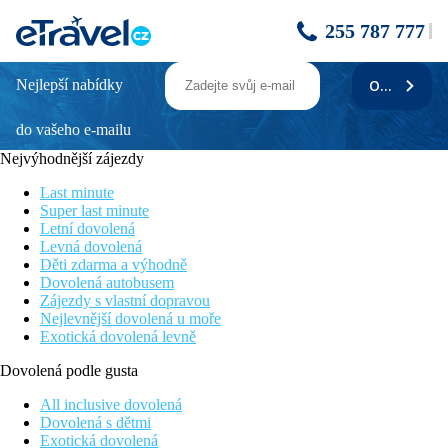
255 787 777
Nejlepší nabídky
ODEBÍRAT
Thalassa Sousse Resort & Aqua Park
do vašeho e-mailu
Jednoduchý hotel pro nenáročnou klientelu
Velký aquapark v hotelu
Nejvýhodnější zájezdy
Vhodné pro rodiny s dětmi
V blízkosti nákupních a zábavních možností
Last minute
Přímo u pláže
Super last minute
Letní dovolená
Informace o hotelu
Levná dovolená
Děti zdarma a výhodně
Rušný hotel s velkým členitým bazénem a aquaparkem ve středu
Dovolená autobusem
komplexu přímo u dlouhé písčité pláže. Areál tvoří hlavní
Zájezdy s vlastní dopravou
budova a bungalovy. Je situován mezi městy Port El Kantaoui a
Nejlevnější dovolená u moře
Sousse. Doporučujeme klientům, kteří vyhledávají zábavu a
Exotická dovolená levně
zejména rodinám s dětmi.
Dovolená podle gusta
Vzdálenost
pláže: 0 m
All inclusive dovolená
letiště: 21 km
Dovolená s dětmi
centrum: 3 km
Exotická dovolená