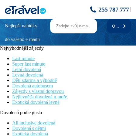
255 787 777
Nejlepší nabídky
ODEBÍRAT
Sundia By Liberty Oludeniz
do vašeho e-mailu
Hotel obklopený přírodou
Spousta turistických zajímavostí v okolí
Nejvýhodnější zájezdy
Bohatý animační program
Moderně zařízené pokoje
Last minute
Relax bazén od 16 let
Super last minute
Letní dovolená
Poloha
Levná dovolená
Centrum města Ölüdeniz je vzdáleno 3,5 km, centrum města
Děti zdarma a výhodně
Fethiye 12 km, nákupní možnosti v okolí hotelu, mezinárodní
Dovolená autobusem
letiště Dalaman 62 km.
Zájezdy s vlastní dopravou
Nejlevnější dovolená u moře
Vybavení
Exotická dovolená levně
203 pokojů umístěných v několika budovách areálu hotelu,
vstupní hala s recepcí, hlavní restaurace, 2 á la carte restaurace
Dovolená podle gusta
(nutná rezervace, za poplatek, mezinárodní, středomořská),
snack bary, bary, SPA centrum, půjčovna aut, lékař, směnárna,
All inclusive dovolená
prádelna, knihovna, 2 bazény, dětský bazén, terasa na slunění,
Dovolená s dětmi
lehátka, slunečníky a osušky zdarma.
Exotická dovolená