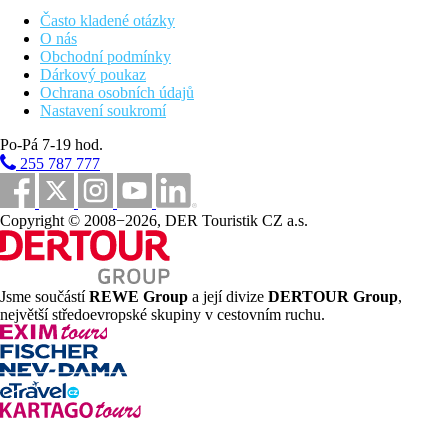
Cukrárna (10.00-17.00 hod.)
Často kladené otázky
Možnost večeře ve 2 á la carte restauracích (19.00-21.30
O nás
hod., nutná rezervace, za poplatek, mezinárodní,
Obchodní podmínky
středomořská)
Dárkový poukaz
Alkoholické a nealkoholické nápoje místní výroby (10.00-
Ochrana osobních údajů
00.00 hod.)
Nastavení soukromí
Pláž
Po-Pá 7-19 hod.
Písečná pláž s pozvolným vstupem do moře cca 150 m od
255 787 777
hotelu, soukromý úsek pláže umístěný na veřejný pláži, lehátka,
slunečníky a osušky zdarma.
Sportovní nabídka
Copyright © 2008−2026, DER Touristik CZ a.s.
Fitness, aqua aerobic, šipky, vodní pólo, stolní tenis.
Děti
Dětský klub (4-12 let), minidisko, animační programy pro děti,
Jsme součástí
REWE Group
a její divize
DERTOUR Group
,
dětský bazén, dětská postýlka zdarma (na vyžádání).
největší středoevropské skupiny v cestovním ruchu.
Karty
Visa, MasterCard.
Web
https://www.sundiaoludeniz.com/
Wellness