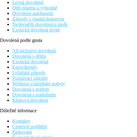
Levná dovolená
Děti zdarma a výhodně
Dovolená autobusem
Zájezdy s vlastní dopravou
Nejlevnější dovolená u moře
Exotická dovolená levně
Dovolená podle gusta
All inclusive dovolená
Dovolená s dětmi
Exotická dovolená
Eurovíkendy
Lyžařské zájezdy
Poznávací zájezdy
Wellness a lázeňské pobyty
Dovolená s golfem
Dovolená s potápěním
Klubová dovolená
Důležité informace
Kontakty
Cestovní pojištění
Parkování