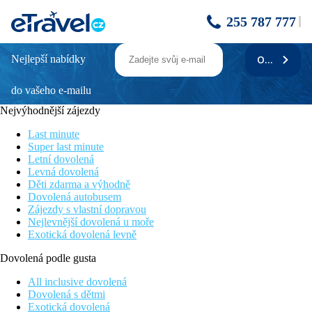
255 787 777
Nejlepší nabídky
ODEBÍRAT
Limak Arcadia Sport Resort
do vašeho e-mailu
Bazén se skluzavkami
700 metrů od dvou nádherných golfových hřišť
Nejvýhodnější zájezdy
Písečná pláž se nachází přímo u hotelu
Vhodné pro rodinnou dovolenou
Last minute
SPA centrum
Super last minute
Letní dovolená
Poloha
Levná dovolená
Děti zdarma a výhodně
Přímo u písečné pláže, jen cca 700 m od centra Beleku.
Dovolená autobusem
Zájezdy s vlastní dopravou
Mezinárodní letiště v Antalyi je vzdáleno 35 km od hotelu.
Nejlevnější dovolená u moře
Exotická dovolená levně
Vybavení hotelu
Dovolená podle gusta
Hlavní budova a bloky v zahradě, vstupní hala s recepcí, hlavní
restaurace, 4 restaurace à la carte (turecká, italská, barbeque,
All inclusive dovolená
dálný východ), 4 bary, menší obchůdky, kadeřnictví, 3 bazény,
Dovolená s dětmi
jeden z nich se skluzavkami, lehátka, slunečníky a osušky u
Exotická dovolená