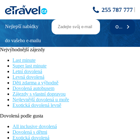
255 787 777
Nejlepší nabídky
ODEBÍRAT
PAPILLON BELVIL
do vašeho e-mailu
Informace o hotelu
Nejvýhodnější zájezdy
V nádherné krajině u Středozemního moře, obklopen piniovým
hájem a zelenými golfovými hřišti, u písčité pláže a tmavé
Last minute
siluety pohoří Taurus, se rozprostírá hotelový komplex Papillon
Super last minute
Belvil, který splní veškeré požadavky pro ideálně strávenou
Letní dovolená
dovolenou. K dopravě do centra Beleku, plného restaurací a
Levná dovolená
barů, lze využít taxi, do centra Kadriye či samotné Antalye pak i
Děti zdarma a výhodně
místních minibusů, tzv. dolmušů. Skvělá volba pro rodinnou
Dovolená autobusem
dovolenou.
Zájezdy s vlastní dopravou
Nejlevnější dovolená u moře
Vzdálenost
Exotická dovolená levně
pláže: u pláže
letiště: 35 km Antalya
Dovolená podle gusta
centra: 8 km Belek
nákupních možností: 4000 m Kadriye
All inclusive dovolená
Dovolená s dětmi
Popis pokoje
Exotická dovolená