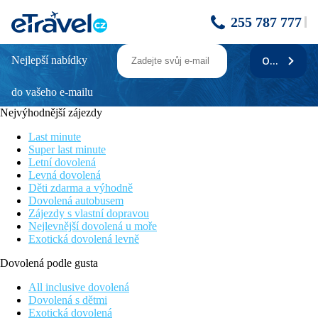
255 787 777
Nejlepší nabídky
ODEBÍRAT
Hane Sun Elite
do vašeho e-mailu
Poblíž historického centra města Side
Vhodné pro rodiny s dětmi
Nejvýhodnější zájezdy
All Inclusive
Široká škála volnočasových aktivit
Last minute
Skluzavky
Super last minute
Letní dovolená
Poloha
Levná dovolená
Centrum historického městečka Side je vzdáleno 10 km,
Děti zdarma a výhodně
centrum města Manavgat 15 km, nákupní možnosti v okolí
Dovolená autobusem
hotelu, mezinárodní letiště Antalya 50 km.
Zájezdy s vlastní dopravou
Nejlevnější dovolená u moře
Vybavení
Exotická dovolená levně
Pokoje jsou umístěné ve dvou hlavních budovách (5patrová a
3patrová), vstupní hala s recepcí, hlavní restaurace, á la carte
Dovolená podle gusta
restaurace (středomořská), bary, snack bar, prádelna, obchody,
SPA centrum, konferenční místnost, lékař, kadeřník, 2 bazény,
All inclusive dovolená
dětský bazén, skluzavky, vnitřní bazén, terasa na slunění,
Dovolená s dětmi
lehátka, slunečníky a osušky zdarma.
Exotická dovolená