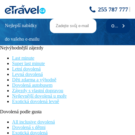
255 787 777
Nejlepší nabídky
ODEBÍRAT
ROMA BEACH
do vašeho e-mailu
Poloha
Nejvýhodnější zájezdy
Hotel je vzdálen cca 4 km od centra města Colakli, 12 km od
Side, 20 km od Manavgatu a 55 km od mezinárodního letiště
Last minute
Antalya.
Super last minute
Letní dovolená
Vybavení
Levná dovolená
Děti zdarma a výhodně
243 pokojů, vstupní hala s recepcí, hlavní restaurace, 3 `a la
Dovolená autobusem
carte restaurace (italská, turecká, mexická), několik barů,
Zájezdy s vlastní dopravou
televizní místnost, minimarket. V areálu venkovní bazén, vnitřní
Nejlevnější dovolená u moře
bazén, lehátka, slunečníky a osušky zdarma.
Exotická dovolená levně
Pokoje
Dovolená podle gusta
Dvoulůžkový pokoj, výhled do krajiny:
koupelna/WC
(vysoušeč vlasů), centrální klimatizace, TV/sat., telefon, trezor
All inclusive dovolená
za poplatek, minibar (doplňován nealkoholickými nápoji),
Dovolená s dětmi
balkon nebo terasa.
Exotická dovolená